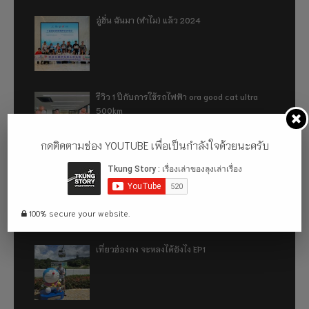
อู่ฮั่น ฉันมา (ทำไม) แล้ว 2024
รีวิว 1 ปีกับการใช้รถไฟฟ้า ora good cat ultra
500km
กดติดตามช่อง YOUTUBE เพื่อเป็นกำลังใจด้วยนะครับ
เที่ยวฮ่องกง จะหลงได้ยังไง EP2
100% secure your website.
เที่ยวฮ่องกง จะหลงได้ยังไง EP1