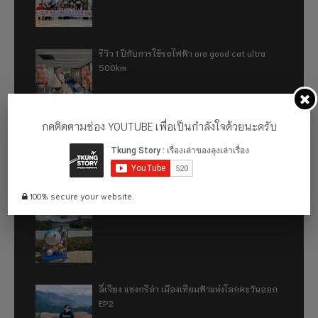
รีวิว 1 ปีกับการใช้รถไฟฟ้า ora good cat ultra
500km
กดติดตามช่อง YOUTUBE เพื่อเป็นกำลังใจด้วยนะครับ
เที่ยวฮ่องกง จะหลงได้ยังไง EP2
100% secure your website.
เที่ยวฮ่องกง จะหลงได้ยังไง EP1
ลี่เจียง แชงกรีล่า เมืองเทียมฟ้าแห่งโลกตะวันออก
EP2