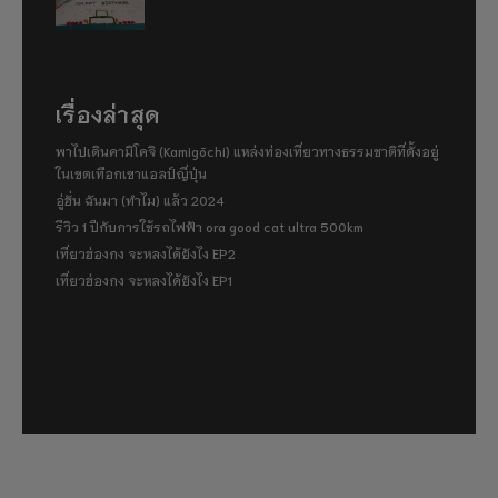
เรื่องล่าสุด
พาไปเดินคามิโคจิ (Kamigōchi) แหล่งท่องเที่ยวทางธรรมชาติที่ตั้งอยู่
ในเขตเทือกเขาแอลป์ญี่ปุ่น
อู่ฮั่น ฉันมา (ทำไม) แล้ว 2024
รีวิว 1 ปีกับการใช้รถไฟฟ้า ora good cat ultra 500km
เที่ยวฮ่องกง จะหลงได้ยังไง EP2
เที่ยวฮ่องกง จะหลงได้ยังไง EP1