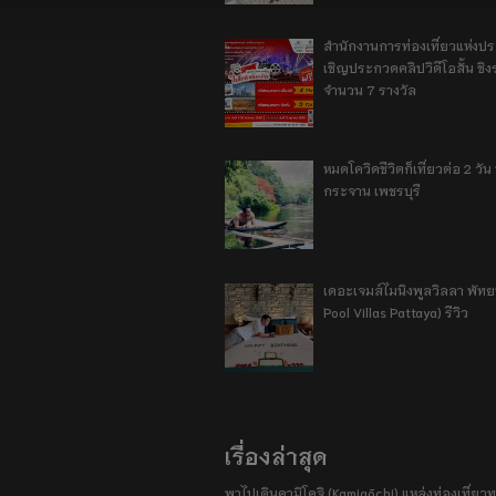
สำนักงานการท่องเที่ยวแห่งป
เชิญประกวดคลิปวิดีโอสั้น ชิงร
จำนวน 7 รางวัล
หมดโควิดชีวิตก็เที่ยวต่อ 2 วัน 1
กระจาน เพชรบุรี
เดอะเจมส์ไมนิงพูลวิลลา พัท
Pool Villas Pattaya) รีวิว
เรื่องล่าสุด
พาไปเดินคามิโคจิ (Kamigōchi) แหล่งท่องเที่ยวทา