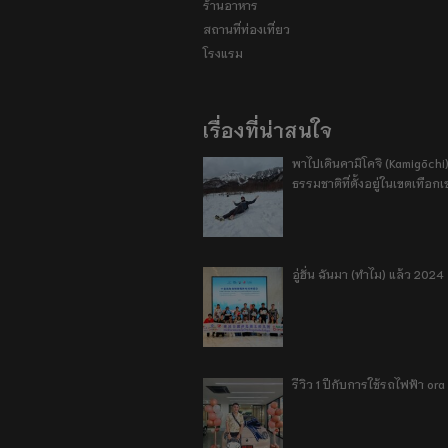
ร้านอาหาร
สถานที่ท่องเที่ยว
โรงแรม
เรื่องที่น่าสนใจ
พาไปเดินคามิโคจิ (Kamigōchi)
ธรรมชาติที่ตั้งอยู่ในเขตเทือกเ
อู่ฮั่น ฉันมา (ทำไม) แล้ว 2024
รีวิว 1 ปีกับการใช้รถไฟฟ้า o