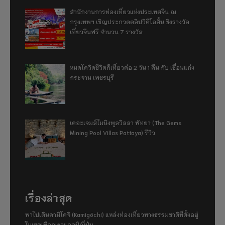
สำนักงานการท่องเที่ยวแห่งประเทศจีน ณ
กรุงเทพฯ เชิญประกวดคลิปวิดีโอสั้น ชิงรางวัล
เที่ยวจีนฟรี จำนวน 7 รางวัล
หมดโควิดชีวิตก็เที่ยวต่อ 2 วัน 1 คืน กับ เขื่อนแก่ง
กระจาน เพชรบุรี
เดอะเจมส์ไมนิงพูลวิลลา พัทยา (The Gems
Mining Pool Villas Pattaya) รีวิว
เรื่องล่าสุด
พาไปเดินคามิโคจิ (Kamigōchi) แหล่งท่องเที่ยวทางธรรมชาติที่ตั้งอยู่
ในเขตเทือกเขาแอลป์ญี่ปุ่น