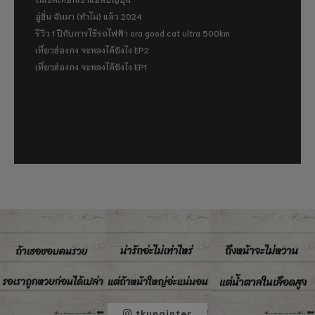
อู่ฮั่น ฉันมา (ทำไม) แล้ว 2024
รีวิว 1 ปีกับการใช้รถไฟฟ้า ora good cat ultra 500km
เที่ยวฮ่องกง จะหลงได้ยังไง EP2
เที่ยวฮ่องกง จะหลงได้ยังไง EP1
tkunginter