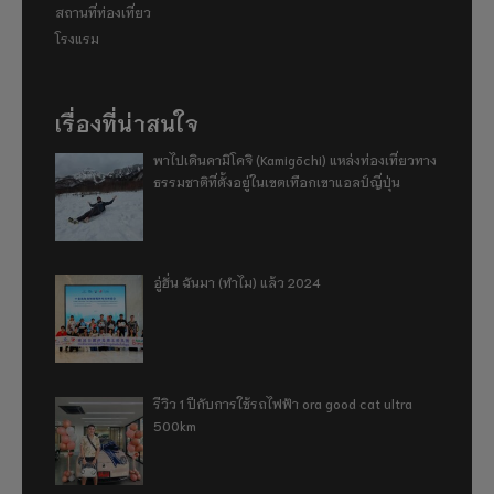
สถานที่ท่องเที่ยว
โรงแรม
เรื่องที่น่าสนใจ
พาไปเดินคามิโคจิ (Kamigōchi) แหล่งท่องเที่ยวทาง
ธรรมชาติที่ตั้งอยู่ในเขตเทือกเขาแอลป์ญี่ปุ่น
อู่ฮั่น ฉันมา (ทำไม) แล้ว 2024
รีวิว 1 ปีกับการใช้รถไฟฟ้า ora good cat ultra
500km