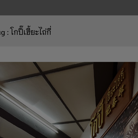
ag :
โกปี๊เฮี้ยะไถ่กี่