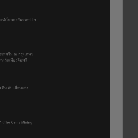
ฟ้าแห่งโลกตะวันออก EP1
ระเทศจีน ณ กรุงเทพฯ
างวัลเที่ยวจีนฟรี
 คืน กับ เขื่อนแก่ง
ยา (The Gems Mining