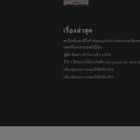
เรื่องล่าสุด
พาไปเดินคามิโคจิ (Kamigōchi) แหล่งท่องเที่ยวทา
เขตเทือกเขาแอลป์ญี่ปุ่น
อู่ฮั่น ฉันมา (ทำไม) แล้ว 2024
รีวิว 1 ปีกับการใช้รถไฟฟ้า ora good cat ultra
เที่ยวฮ่องกง จะหลงได้ยังไง EP2
เที่ยวฮ่องกง จะหลงได้ยังไง EP1