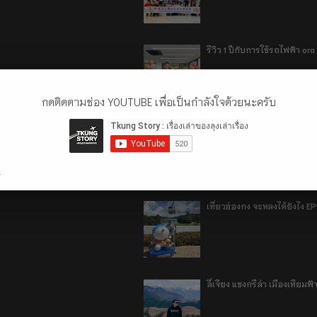
รีวิว 1 ปีกับการใช้รถไฟฟ้า o
กดติดตามช่อง YOUTUBE เพื่อเป็นกำลังใจด้วยนะครับ
เที่ยวฮ่องกง จะหลงได้ยังไง E
.
เที่ยวฮ่องกง จะหลงได้ยังไง EP
ลี่เจียง แชงกรีล่า เมืองเทีย