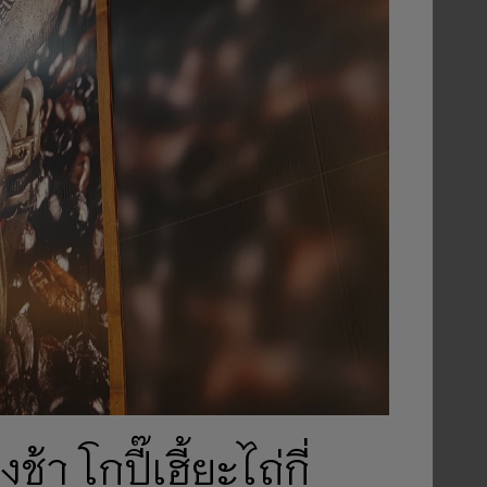
า โกปี๊เฮี้ยะไถ่กี่