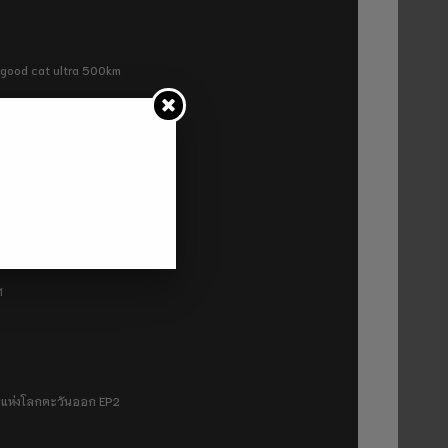
ra good cat ultra 500km
P2
1
มฟ้าแห่งโลกตะวันออก EP2