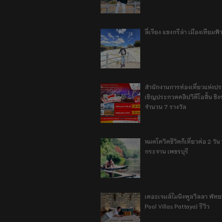
ลี่เจียง แชงกรีล่า เมืองเทียม
สำนักงานการท่องเที่ยวแห่งป
เชิญประกวดคลิปวิดีโอสั้น ชิงร
จำนวน 7 รางวัล
หมดโควิดชีวิตก็เที่ยวต่อ 2 วัน 1
กระจาน เพชรบุรี
เดอะเจมส์ไมนิงพูลวิลลา พัท
Pool Villas Pattaya) รีวิว