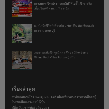
กรุงเทพฯ เชิญประกวดคลิปวิดีโอสั้น ชิงรางวัล
เที่ยวจีนฟรี จำนวน 7 รางวัล
หมดโควิดชีวิตก็เที่ยวต่อ 2 วัน 1 คืน กับ เขื่อนแก่ง
กระจาน เพชรบุรี
เดอะเจมส์ไมนิงพูลวิลลา พัทยา (The Gems
Mining Pool Villas Pattaya) รีวิว
เรื่องล่าสุด
พาไปเดินคามิโคจิ (Kamigōchi) แหล่งท่องเที่ยวทางธรรมชาติที่ตั้งอยู่
ในเขตเทือกเขาแอลป์ญี่ปุ่น
อู่ฮั่น ฉันมา (ทำไม) แล้ว 2024