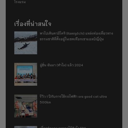
โรงแรม
เรื่องที่น่าสนใจ
พาไปเดินคามิโคจิ (Kamigōchi) แหล่งท่องเที่ยวทาง
ธรรมชาติที่ตั้งอยู่ในเขตเทือกเขาแอลป์ญี่ปุ่น
อู่ฮั่น ฉันมา (ทำไม) แล้ว 2024
รีวิว 1 ปีกับการใช้รถไฟฟ้า ora good cat ultra
500km
เที่ยวฮ่องกง จะหลงได้ยังไง EP2