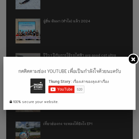
อู่ฮั่น ฉันมา (ทำไม) แล้ว 2024
รีวิว 1 ปีกับการใช้รถไฟฟ้า ora good cat ultra
500km
กดติดตามช่อง YOUTUBE เพื่อเป็นกำลังใจด้วยนะครับ
เที่ยวฮ่องกง จะหลงได้ยังไง EP2
100% secure your website.
เที่ยวฮ่องกง จะหลงได้ยังไง EP1