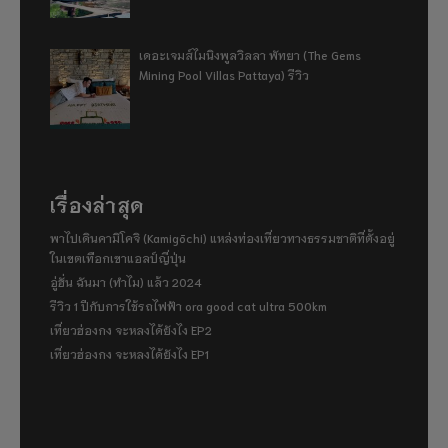
เดอะเจมส์ไมนิงพูลวิลลา พัทยา (The Gems
Mining Pool Villas Pattaya) รีวิว
เรื่องล่าสุด
พาไปเดินคามิโคจิ (Kamigōchi) แหล่งท่องเที่ยวทางธรรมชาติที่ตั้งอยู่
ในเขตเทือกเขาแอลป์ญี่ปุ่น
อู่ฮั่น ฉันมา (ทำไม) แล้ว 2024
รีวิว 1 ปีกับการใช้รถไฟฟ้า ora good cat ultra 500km
เที่ยวฮ่องกง จะหลงได้ยังไง EP2
เที่ยวฮ่องกง จะหลงได้ยังไง EP1