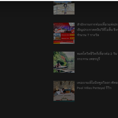
สำนักงานการท่องเที่ยวแห่งป
เชิญประกวดคลิปวิดีโอสั้น ชิงร
จำนวน 7 รางวัล
หมดโควิดชีวิตก็เที่ยวต่อ 2 วัน 1
กระจาน เพชรบุรี
เดอะเจมส์ไมนิงพูลวิลลา พัท
Pool Villas Pattaya) รีวิว