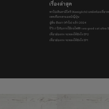
เรื่องล่าสุด
พาไปเดินคามิโคจิ (Kamigōchi) แหล่งท่องเที่ยวทา
เขตเทือกเขาแอลป์ญี่ปุ่น
อู่ฮั่น ฉันมา (ทำไม) แล้ว 2024
รีวิว 1 ปีกับการใช้รถไฟฟ้า ora good cat ultra
เที่ยวฮ่องกง จะหลงได้ยังไง EP2
เที่ยวฮ่องกง จะหลงได้ยังไง EP1