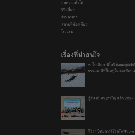
บทความทั่วไป
รีวิวอื่นๆ
ร้านอาหาร
สถานที่ท่องเที่ยว
โรงแรม
เรื่องที่น่าสนใจ
พาไปเดินคามิโคจิ (Kamigōchi)
ธรรมชาติที่ตั้งอยู่ในเขตเทือกเ
อู่ฮั่น ฉันมา (ทำไม) แล้ว 2024
รีวิว 1 ปีกับการใช้รถไฟฟ้า o