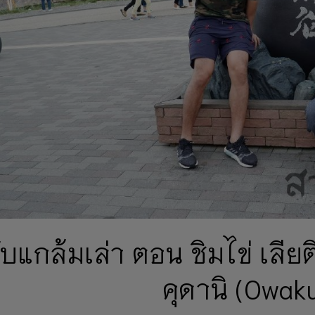
ับแกล้มเล่า ตอน ชิมไข่ เลีย
คุดานิ (Owak