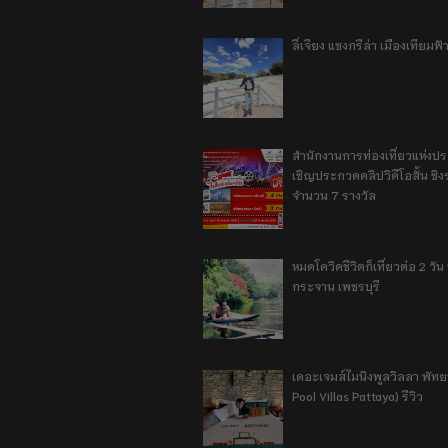
ลี่เจียง แชงกรีล่า เมืองเทียม
สำนักงานการท่องเที่ยวแห่งป
เชิญประกวดคลิปวิดีโอสั้น ชิงร
จำนวน 7 รางวัล
หมดโควิดชีวิตก็เที่ยวต่อ 2 วัน 1
กระจาน เพชรบุรี
เดอะเจมส์ไมนิงพูลวิลลา พัท
Pool Villas Pattaya) รีวิว