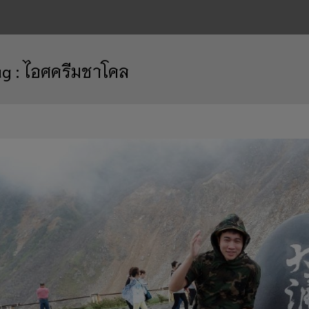
ag :
ไอศครีมชาโคล