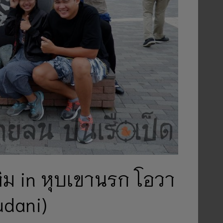
ติม in หุบเขานรก โอวา
udani)