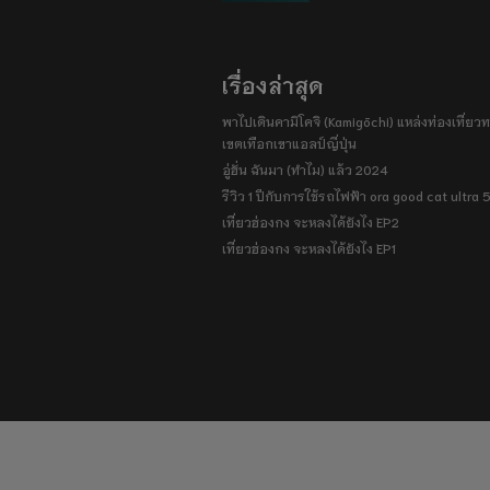
เรื่องล่าสุด
พาไปเดินคามิโคจิ (Kamigōchi) แหล่งท่องเที่ยวทา
เขตเทือกเขาแอลป์ญี่ปุ่น
อู่ฮั่น ฉันมา (ทำไม) แล้ว 2024
รีวิว 1 ปีกับการใช้รถไฟฟ้า ora good cat ultra
เที่ยวฮ่องกง จะหลงได้ยังไง EP2
เที่ยวฮ่องกง จะหลงได้ยังไง EP1