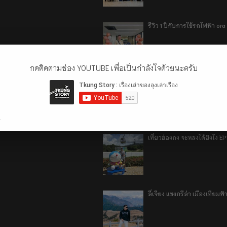
รีวิว 1 ปีกับการใช้รถไฟฟ้า o
กดติดตามช่อง YOUTUBE เพื่อเป็นกำลังใจด้วยนะครับ
เที่ยวฮ่องกง จะหลงได้ยังไง E
.
เที่ยวฮ่องกง จะหลงได้ยังไง EP
ลี่เจียง แชงกรีล่า เมืองเทีย