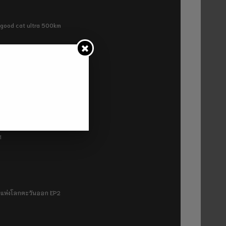
ra good cat ultra 500km
P2
1
มฟ้าแห่งโลกตะวันออก EP2