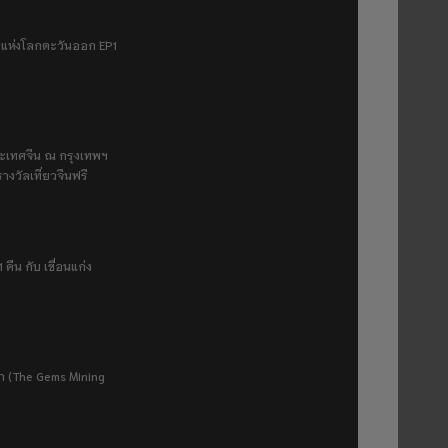
ฟ้าแห่งโลกตะวันออก EP1
ระเทศจีน ณ กรุงเทพฯ
างวัลเที่ยวจีนฟรี
 คืน กับ เขื่อนแก่ง
ยา (The Gems Mining