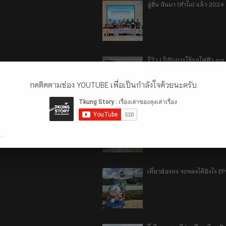
อู่ฮั่น ฉันมา (ทำไม) แล้ว 2024
รีวิว 1 ปีกับการใช้รถไฟฟ้า o
กดติดตามช่อง YOUTUBE เพื่อเป็นกำลังใจด้วยนะครับ
เที่ยวฮ่องกง จะหลงได้ยังไง E
.
เที่ยวฮ่องกง จะหลงได้ยังไง EP