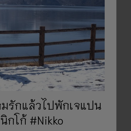
วามรักแล้วไปพักเจแปน
 นิกโก้ #Nikko