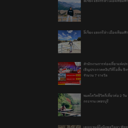
ลี่เจียง แชงกรีล่า เมืองเทีย
ลี่เจียง แชงกรีล่า เมืองเทียม
สำนักงานการท่องเที่ยวแห่งป
เชิญประกวดคลิปวิดีโอสั้น ชิงร
จำนวน 7 รางวัล
หมดโควิดชีวิตก็เที่ยวต่อ 2 วัน 1
กระจาน เพชรบุรี
เดอะเจมส์ไมนิงพูลวิลลา พัท