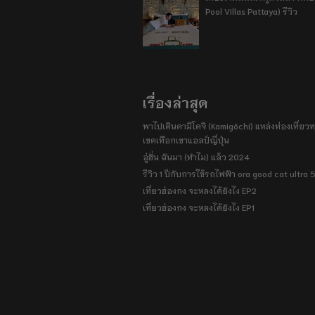
Pool Villas Pattaya) รีวิว
เรื่องล่าสุด
พาไปเดินคามิโคจิ (Kamigōchi) แหล่งท่องเที่ยวทา
เขตเทือกเขาแอลป์ญี่ปุ่น
อู่ฮั่น ฉันมา (ทำไม) แล้ว 2024
รีวิว 1 ปีกับการใช้รถไฟฟ้า ora good cat ultra
เที่ยวฮ่องกง จะหลงได้ยังไง EP2
เที่ยวฮ่องกง จะหลงได้ยังไง EP1