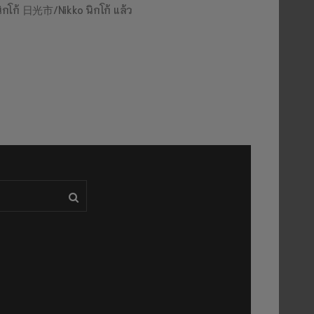
นิกโก้ 日光市/Nikko นิกโก้ แล้ว