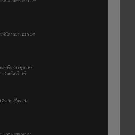
มฟ้าแห่งโลกตะวันออก EP2
ฟ้าแห่งโลกตะวันออก EP1
ระเทศจีน ณ กรุงเทพฯ
างวัลเที่ยวจีนฟรี
 คืน กับ เขื่อนแก่ง
ยา (The Gems Mining