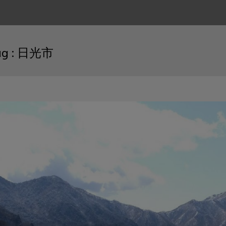
ag :
日光市