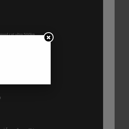
ra good cat ultra 500km
P2
1