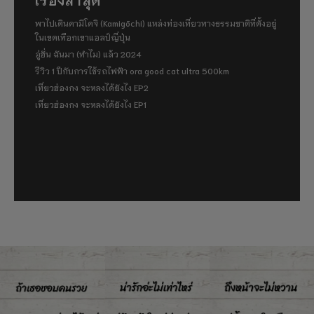
พาไปเดินคามิโคจิ (Kamigōchi) แหล่งท่องเที่ยวทางธรรมชาติที่ตั้งอยู่
ในเขตเทือกเขาแอลป์ญี่ปุ่น
อู่ฮั่น ฉันมา (ทำไม) แล้ว 2024
รีวิว 1 ปีกับการใช้รถไฟฟ้า ora good cat ultra 500km
เที่ยวฮ่องกง จะหลงได้ยังไง EP2
เที่ยวฮ่องกง จะหลงได้ยังไง EP1