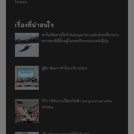
โรงแรม
เรื่องที่น่าสนใจ
พาไปเดินคามิโคจิ (Kamigōchi) แหล่งท่องเที่ยวทาง
ธรรมชาติที่ตั้งอยู่ในเขตเทือกเขาแอลป์ญี่ปุ่น
อู่ฮั่น ฉันมา (ทำไม) แล้ว 2024
รีวิว 1 ปีกับการใช้รถไฟฟ้า ora good cat ultra
500km
เที่ยวฮ่องกง จะหลงได้ยังไง EP2