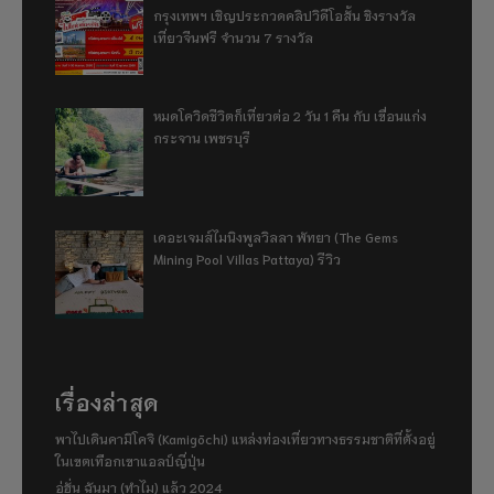
กรุงเทพฯ เชิญประกวดคลิปวิดีโอสั้น ชิงรางวัล
เที่ยวจีนฟรี จำนวน 7 รางวัล
หมดโควิดชีวิตก็เที่ยวต่อ 2 วัน 1 คืน กับ เขื่อนแก่ง
กระจาน เพชรบุรี
เดอะเจมส์ไมนิงพูลวิลลา พัทยา (The Gems
Mining Pool Villas Pattaya) รีวิว
เรื่องล่าสุด
พาไปเดินคามิโคจิ (Kamigōchi) แหล่งท่องเที่ยวทางธรรมชาติที่ตั้งอยู่
ในเขตเทือกเขาแอลป์ญี่ปุ่น
อู่ฮั่น ฉันมา (ทำไม) แล้ว 2024