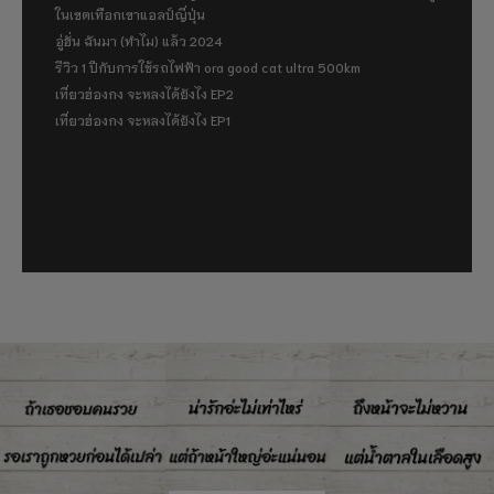
ในเขตเทือกเขาแอลป์ญี่ปุ่น
อู่ฮั่น ฉันมา (ทำไม) แล้ว 2024
รีวิว 1 ปีกับการใช้รถไฟฟ้า ora good cat ultra 500km
เที่ยวฮ่องกง จะหลงได้ยังไง EP2
เที่ยวฮ่องกง จะหลงได้ยังไง EP1