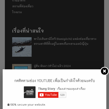
ร้านอาหาร
สถานที่ท่องเที่ยว
โรงแรม
เรื่องที่น่าสนใจ
พาไปเดินคามิโคจิ (Kamigōchi) แหล่งท่องเที่ยวทาง
ธรรมชาติที่ตั้งอยู่ในเขตเทือกเขาแอลป์ญี่ปุ่น
อู่ฮั่น ฉันมา (ทำไม) แล้ว 2024
กดติดตามช่อง YOUTUBE เพื่อเป็นกำลังใจด้วยนะครับ
รีวิว 1 ปีกับการใช้รถไฟฟ้า ora good cat ultra
500km
100% secure your website.