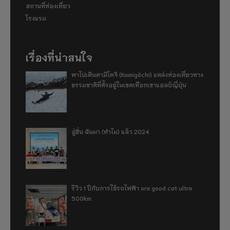
สถานที่ท่องเที่ยว
โรงแรม
เรื่องที่น่าสนใจ
พาไปเดินคามิโคจิ (Kamigōchi) แหล่งท่องเที่ยวทาง
ธรรมชาติที่ตั้งอยู่ในเขตเทือกเขาแอลป์ญี่ปุ่น
อู่ฮั่น ฉันมา (ทำไม) แล้ว 2024
รีวิว 1 ปีกับการใช้รถไฟฟ้า ora good cat ultra
500km