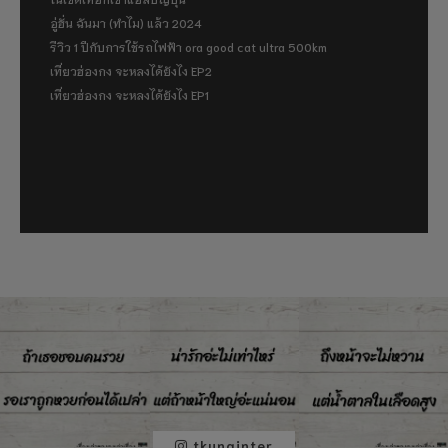
อู่ฮั่น ฉันมา (ทำไม) แล้ว 2024
รีวิว 1 ปีกับการใช้รถไฟฟ้า ora good cat ultra 500km
เที่ยวฮ่องกง จะหลงได้ยังไง EP2
เที่ยวฮ่องกง จะหลงได้ยังไง EP1
tkunginter