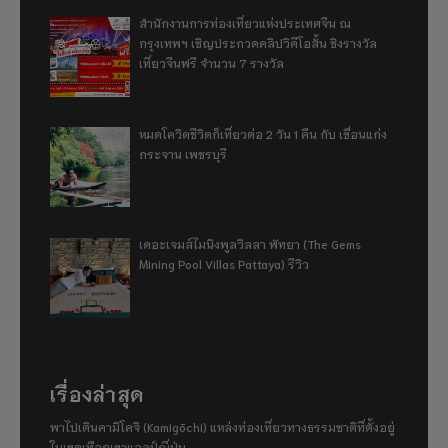
สำนักงานการท่องเที่ยวแห่งประเทศจีน ณ
กรุงเทพฯ เชิญประกวดคลิปวิดีโอสั้น ชิงรางวัล
เที่ยวจีนฟรี จำนวน 7 รางวัล
หมดโควิดชีวิตก็เที่ยวต่อ 2 วัน 1 คืน กับ เขื่อนแก่ง
กระจาน เพชรบุรี
เดอะเจมส์ไมนิงพูลวิลลา พัทยา (The Gems
Mining Pool Villas Pattaya) รีวิว
เรื่องล่าสุด
พาไปเดินคามิโคจิ (Kamigōchi) แหล่งท่องเที่ยวทางธรรมชาติที่ตั้งอยู่
ในเขตเทือกเขาแอลป์ญี่ปุ่น