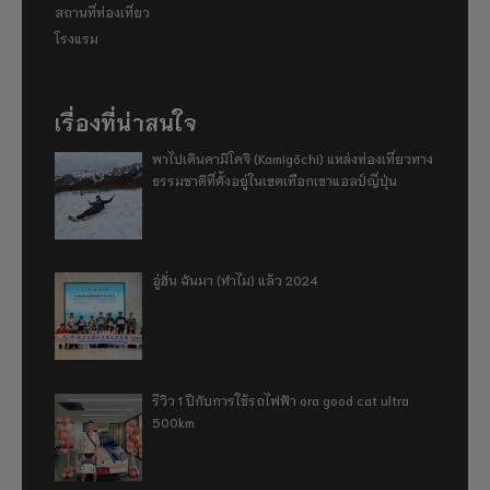
สถานที่ท่องเที่ยว
โรงแรม
เรื่องที่น่าสนใจ
พาไปเดินคามิโคจิ (Kamigōchi) แหล่งท่องเที่ยวทาง
ธรรมชาติที่ตั้งอยู่ในเขตเทือกเขาแอลป์ญี่ปุ่น
อู่ฮั่น ฉันมา (ทำไม) แล้ว 2024
รีวิว 1 ปีกับการใช้รถไฟฟ้า ora good cat ultra
500km