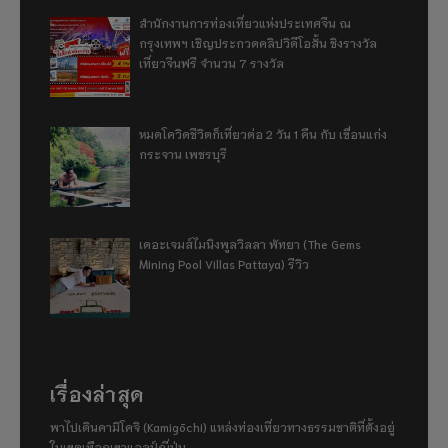
สำนักงานการท่องเที่ยวแห่งประเทศจีน ณ
กรุงเทพฯ เชิญประกวดคลิปวิดีโอสั้น ชิงรางวัล
เที่ยวจีนฟรี จำนวน 7 รางวัล
หมดโควิดชีวิตก็เที่ยวต่อ 2 วัน 1 คืน กับ เขื่อนแก่ง
กระจาน เพชรบุรี
เดอะเจมส์ไมนิงพูลวิลลา พัทยา (The Gems
Mining Pool Villas Pattaya) รีวิว
เรื่องล่าสุด
พาไปเดินคามิโคจิ (Kamigōchi) แหล่งท่องเที่ยวทางธรรมชาติที่ตั้งอยู่
ในเขตเทือกเขาแอลป์ญี่ปุ่น