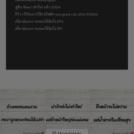
อู่ฮั่น ฉันมา (ทำไม) แล้ว 2024
รีวิว 1 ปีกับการใช้รถไฟฟ้า ora good cat ultra 500km
เที่ยวฮ่องกง จะหลงได้ยังไง EP2
เที่ยวฮ่องกง จะหลงได้ยังไง EP1
tkunginter