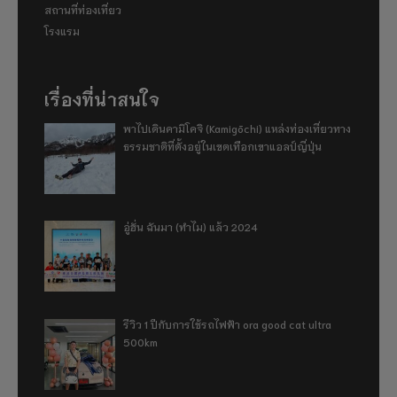
สถานที่ท่องเที่ยว
โรงแรม
เรื่องที่น่าสนใจ
พาไปเดินคามิโคจิ (Kamigōchi) แหล่งท่องเที่ยวทาง
ธรรมชาติที่ตั้งอยู่ในเขตเทือกเขาแอลป์ญี่ปุ่น
อู่ฮั่น ฉันมา (ทำไม) แล้ว 2024
รีวิว 1 ปีกับการใช้รถไฟฟ้า ora good cat ultra
500km