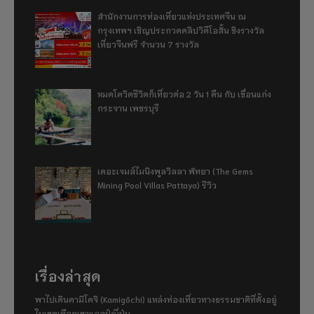
สำนักงานการท่องเที่ยวแห่งประเทศจีน ณ
กรุงเทพฯ เชิญประกวดคลิปวิดีโอสั้น ชิงรางวัล
เที่ยวจีนฟรี จำนวน 7 รางวัล
หมดโควิดชีวิตก็เที่ยวต่อ 2 วัน 1 คืน กับ เขื่อนแก่ง
กระจาน เพชรบุรี
เดอะเจมส์ไมนิงพูลวิลลา พัทยา (The Gems
Mining Pool Villas Pattaya) รีวิว
เรื่องล่าสุด
พาไปเดินคามิโคจิ (Kamigōchi) แหล่งท่องเที่ยวทางธรรมชาติที่ตั้งอยู่
ในเขตเทือกเขาแอลป์ญี่ปุ่น