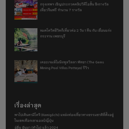
กรุงเทพฯ เชิญประกวดคลิปวิดีโอสั้น ชิงรางวัล
เที่ยวจีนฟรี จำนวน 7 รางวัล
หมดโควิดชีวิตก็เที่ยวต่อ 2 วัน 1 คืน กับ เขื่อนแก่ง
กระจาน เพชรบุรี
เดอะเจมส์ไมนิงพูลวิลลา พัทยา (The Gems
Mining Pool Villas Pattaya) รีวิว
เรื่องล่าสุด
พาไปเดินคามิโคจิ (Kamigōchi) แหล่งท่องเที่ยวทางธรรมชาติที่ตั้งอยู่
ในเขตเทือกเขาแอลป์ญี่ปุ่น
อู่ฮั่น ฉันมา (ทำไม) แล้ว 2024