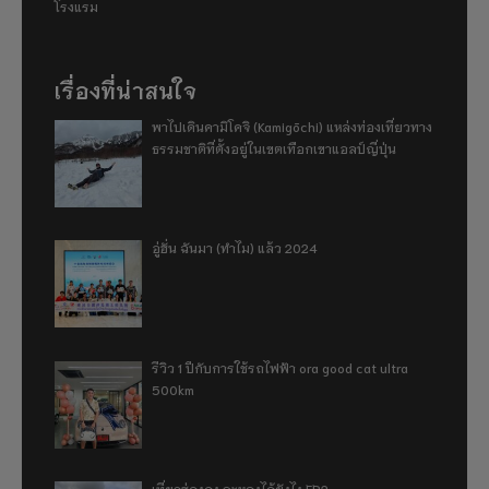
โรงแรม
เรื่องที่น่าสนใจ
พาไปเดินคามิโคจิ (Kamigōchi) แหล่งท่องเที่ยวทาง
ธรรมชาติที่ตั้งอยู่ในเขตเทือกเขาแอลป์ญี่ปุ่น
อู่ฮั่น ฉันมา (ทำไม) แล้ว 2024
รีวิว 1 ปีกับการใช้รถไฟฟ้า ora good cat ultra
500km
เที่ยวฮ่องกง จะหลงได้ยังไง EP2