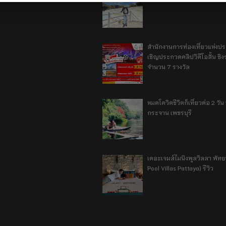
สำนักงานการท่องเที่ยวแห่งป
เชิญประกวดคลิปวิดีโอสั้น ชิงร
จำนวน 7 รางวัล
หมดโควิดชีวิตก็เที่ยวต่อ 2 วัน 1
กระจาน เพชรบุรี
เดอะเจมส์ไมนิงพูลวิลลา พัท
Pool Villas Pattaya) รีวิว