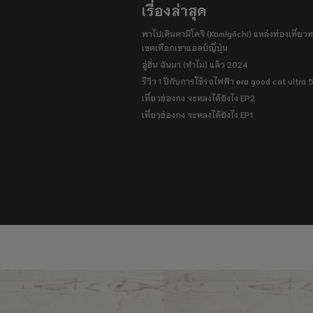
เรื่องล่าสุด
พาไปเดินคามิโคจิ (Kamigōchi) แหล่งท่องเที่ยวทา
เขตเทือกเขาแอลป์ญี่ปุ่น
อู่ฮั่น ฉันมา (ทำไม) แล้ว 2024
รีวิว 1 ปีกับการใช้รถไฟฟ้า ora good cat ultra
เที่ยวฮ่องกง จะหลงได้ยังไง EP2
เที่ยวฮ่องกง จะหลงได้ยังไง EP1