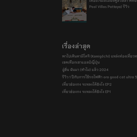
เดอะเจมส์ไมนิงพูลวิลลา พัท
Pool Villas Pattaya) รีวิว
เรื่องล่าสุด
พาไปเดินคามิโคจิ (Kamigōchi) แหล่งท่องเที่ยวทา
เขตเทือกเขาแอลป์ญี่ปุ่น
อู่ฮั่น ฉันมา (ทำไม) แล้ว 2024
รีวิว 1 ปีกับการใช้รถไฟฟ้า ora good cat ultra
เที่ยวฮ่องกง จะหลงได้ยังไง EP2
เที่ยวฮ่องกง จะหลงได้ยังไง EP1