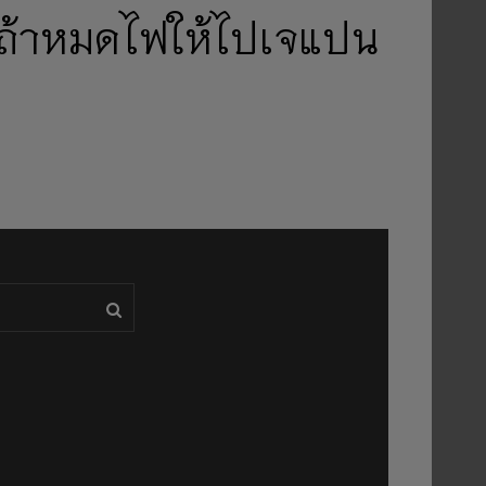
อ #ถ้าหมดไฟให้ไปเจแปน