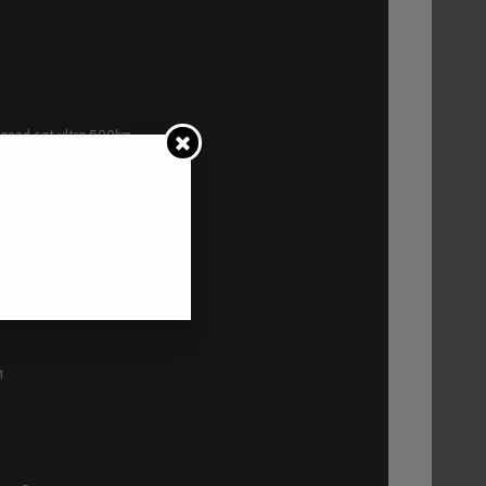
ra good cat ultra 500km
P2
1