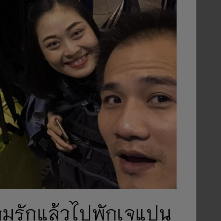
วามรักแล้วไปพักเจแปน