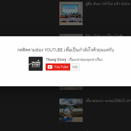
อู่ฮั่น ฉันมา (ทำไม) แล้ว 2024
รีวิว 1 ปีกับการใช้รถไฟฟ้า o
กดติดตามช่อง YOUTUBE เพื่อเป็นกำลังใจด้วยนะครับ
เที่ยวฮ่องกง จะหลงได้ยังไง E
.
เที่ยวฮ่องกง จะหลงได้ยังไง EP