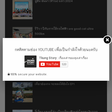
อู่ฮั่น ฉันมา (ทำไม) แล้ว 2024
รีวิว 1 ปีกับการใช้รถไฟฟ้า ora good cat ultra
500km
กดติดตามช่อง YOUTUBE เพื่อเป็นกำลังใจด้วยนะครับ
เที่ยวฮ่องกง จะหลงได้ยังไง EP2
100% secure your website.
เที่ยวฮ่องกง จะหลงได้ยังไง EP1
ลี่เจียง แชงกรีล่า เมืองเทียมฟ้าแห่งโลกตะวันออก