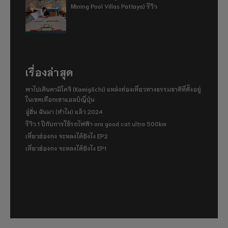
Mining Pool Villas Pattaya) รีวิว
เรื่องล่าสุด
พาไปเดินคามิโคจิ (Kamigōchi) แหล่งท่องเที่ยวทางธรรมชาติที่ตั้งอยู่
ในเขตเทือกเขาแอลป์ญี่ปุ่น
อู่ฮั่น ฉันมา (ทำไม) แล้ว 2024
รีวิว 1 ปีกับการใช้รถไฟฟ้า ora good cat ultra 500km
เที่ยวฮ่องกง จะหลงได้ยังไง EP2
เที่ยวฮ่องกง จะหลงได้ยังไง EP1