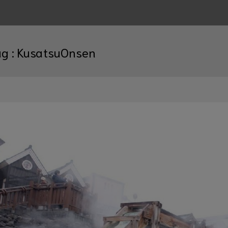
ag :
KusatsuOnsen