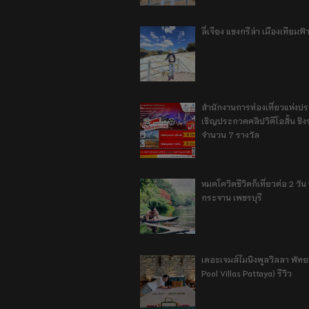
ลี่เจียง แชงกรีล่า เมืองเทียม
สำนักงานการท่องเที่ยวแห่งป
เชิญประกวดคลิปวิดีโอสั้น ชิงร
จำนวน 7 รางวัล
หมดโควิดชีวิตก็เที่ยวต่อ 2 วัน 1
กระจาน เพชรบุรี
เดอะเจมส์ไมนิงพูลวิลลา พัท
Pool Villas Pattaya) รีวิว