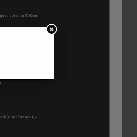
ra good cat ultra 500km
P2
1
มฟ้าแห่งโลกตะวันออก EP2