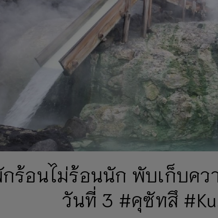
ักร้อนไม่ร้อนนัก พับเก็บค
วันที่ 3 #คุซัทสึ #