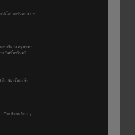
ฟ้าแห่งโลกตะวันออก EP1
ระเทศจีน ณ กรุงเทพฯ
างวัลเที่ยวจีนฟรี
 คืน กับ เขื่อนแก่ง
ยา (The Gems Mining