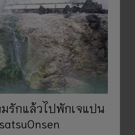
วามรักแล้วไปพักเจแปน
KusatsuOnsen