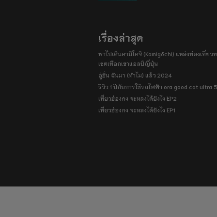
เรื่องล่าสุด
พาไปเดินคามิโคจิ (Kamigōchi) แหล่งท่องเที่ยวทา
เขตเทือกเขาแอลป์ญี่ปุ่น
อู่ฮั่น ฉันมา (ทำไม) แล้ว 2024
รีวิว 1 ปีกับการใช้รถไฟฟ้า ora good cat ultra
เที่ยวฮ่องกง จะหลงได้ยังไง EP2
เที่ยวฮ่องกง จะหลงได้ยังไง EP1