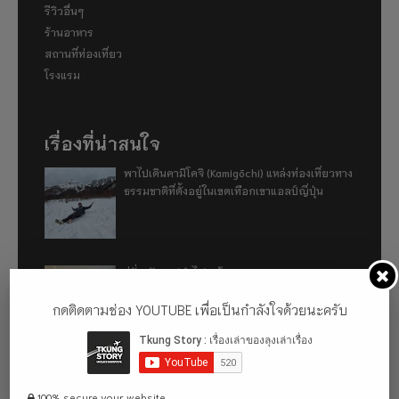
รีวิวอื่นๆ
ร้านอาหาร
สถานที่ท่องเที่ยว
โรงแรม
เรื่องที่น่าสนใจ
พาไปเดินคามิโคจิ (Kamigōchi) แหล่งท่องเที่ยวทาง
ธรรมชาติที่ตั้งอยู่ในเขตเทือกเขาแอลป์ญี่ปุ่น
อู่ฮั่น ฉันมา (ทำไม) แล้ว 2024
กดติดตามช่อง YOUTUBE เพื่อเป็นกำลังใจด้วยนะครับ
รีวิว 1 ปีกับการใช้รถไฟฟ้า ora good cat ultra
500km
100% secure your website.