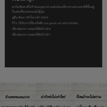
พาไปเดินคามิโคจิ (Kamigōchi) แหล่งท่องเที่ยวทางธรรมชาติที่ตั้งอยู่
ในเขตเทือกเขาแอลป์ญี่ปุ่น
อู่ฮั่น ฉันมา (ทำไม) แล้ว 2024
รีวิว 1 ปีกับการใช้รถไฟฟ้า ora good cat ultra 500km
เที่ยวฮ่องกง จะหลงได้ยังไง EP2
เที่ยวฮ่องกง จะหลงได้ยังไง EP1