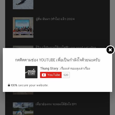
อู่ฮั่น ฉันมา (ทำไม) แล้ว 2024
รีวิว 1 ปีกับการใช้รถไฟฟ้า ora good cat ultra
500km
กดติดตามช่อง YOUTUBE เพื่อเป็นกำลังใจด้วยนะครับ
เที่ยวฮ่องกง จะหลงได้ยังไง EP2
100% secure your website.
เที่ยวฮ่องกง จะหลงได้ยังไง EP1