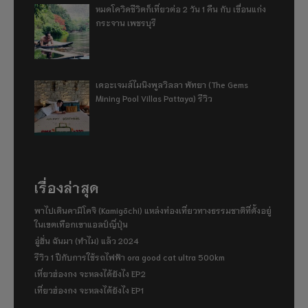
หมดโควิดชีวิตก็เที่ยวต่อ 2 วัน 1 คืน กับ เขื่อนแก่ง
กระจาน เพชรบุรี
เดอะเจมส์ไมนิงพูลวิลลา พัทยา (The Gems
Mining Pool Villas Pattaya) รีวิว
เรื่องล่าสุด
พาไปเดินคามิโคจิ (Kamigōchi) แหล่งท่องเที่ยวทางธรรมชาติที่ตั้งอยู่
ในเขตเทือกเขาแอลป์ญี่ปุ่น
อู่ฮั่น ฉันมา (ทำไม) แล้ว 2024
รีวิว 1 ปีกับการใช้รถไฟฟ้า ora good cat ultra 500km
เที่ยวฮ่องกง จะหลงได้ยังไง EP2
เที่ยวฮ่องกง จะหลงได้ยังไง EP1