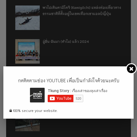
พาไปเดินคามิโคจิ (Kamigōchi) แหล่งท่องเที่ยวทาง
ธรรมชาติที่ตั้งอยู่ในเขตเทือกเขาแอลป์ญี่ปุ่น
อู่ฮั่น ฉันมา (ทำไม) แล้ว 2024
รีวิว 1 ปีกับการใช้รถไฟฟ้า ora good cat ultra
กดติดตามช่อง YOUTUBE เพื่อเป็นกำลังใจด้วยนะครับ
500km
เที่ยวฮ่องกง จะหลงได้ยังไง EP2
100% secure your website.