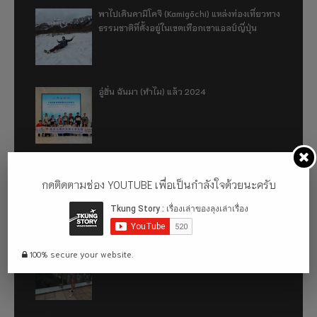
พาไปเดินคามิโคจิ (Kamigōchi) แหล่งท่องเที่ยวทาง
ธรรมชาติที่ตั้งอยู่ในเขตเทือกเขาแอลป์ญี่ปุ่น
อู่ฮั่น ฉันมา (ทำไม) แล้ว 2024
รีวิว 1 ปีกับการใช้รถไฟฟ้า ora good cat ultra
กดติดตามช่อง YOUTUBE เพื่อเป็นกำลังใจด้วยนะครับ
500km
เที่ยวฮ่องกง จะหลงได้ยังไง EP2
100% secure your website.