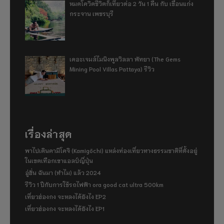
หมดโควิดชีวิตก็เที่ยวต่อ 2 วัน 1 คืน กับ เขื่อนแก่ง
กระจาน เพชรบุรี
เดอะเจมส์ไมนิงพูลวิลลา พัทยา (The Gems
Mining Pool Villas Pattaya) รีวิว
เรื่องล่าสุด
พาไปเดินคามิโคจิ (Kamigōchi) แหล่งท่องเที่ยวทางธรรมชาติที่ตั้งอยู่
ในเขตเทือกเขาแอลป์ญี่ปุ่น
อู่ฮั่น ฉันมา (ทำไม) แล้ว 2024
รีวิว 1 ปีกับการใช้รถไฟฟ้า ora good cat ultra 500km
เที่ยวฮ่องกง จะหลงได้ยังไง EP2
เที่ยวฮ่องกง จะหลงได้ยังไง EP1