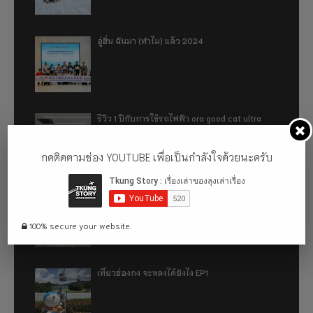
อู่ฮั่น ฉันมา (ทำไม) แล้ว 2024
รีวิว 1 ปีกับการใช้รถไฟฟ้า ora good cat ultra
500km
กดติดตามช่อง YOUTUBE เพื่อเป็นกำลังใจด้วยนะครับ
เที่ยวฮ่องกง จะหลงได้ยังไง EP2
100% secure your website.
เที่ยวฮ่องกง จะหลงได้ยังไง EP1