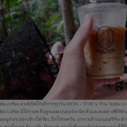
du coffee คาเฟ่เปิดให้บริการทุกวัน 08:30 – 17:30 น. ร้าน Teddu Coffe
du Coffee มีไร่กาแฟ ที่ปลูกเองแบบออร์แกนิค คั่วและชงอย่างพิถีพิถ
นเมนูง่ายๆ อย่าง ข้าวไข่เจียว, ปีกไก่รมควัน, อาหารเช้าแบบอเมริกัน สำ
นๆ, ชอคโกแลต ร้อน/เย็น มีครบค่ะ รวมไปถึงเมนูเค้กอร่อยๆ เบเกอรี่ที่มี