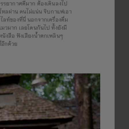
ต่บรรยากาศดีมาก ต้องเดินลงไป
ำไหลผ่าน คนไม่แน่น จิบกาแฟเอา
ฮไลท์ของที่นี่ นอกจากเครื่องดื่ม
กแมวมาก เลยโดนกันไป ทั้งยังมี
นหนังสือ ฟังเสียงน้ำตกเพลินๆ
่อีกด้วย