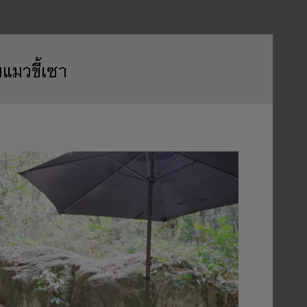
แมวขี้เซา