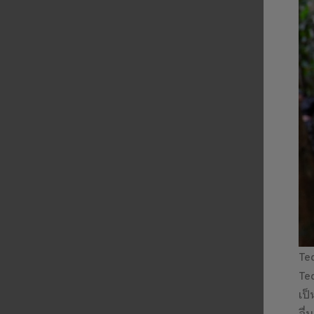
Ted
Ted
เป็
อื่