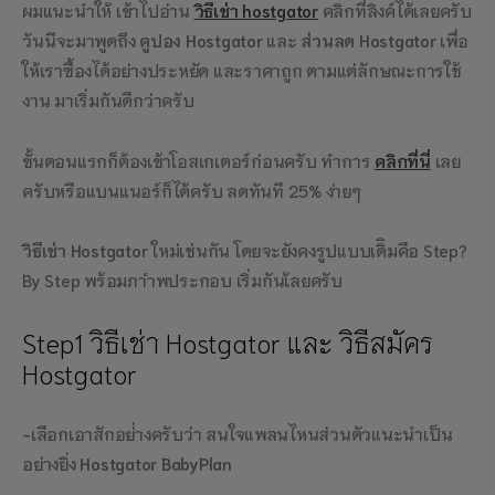
ผมแนะนำให้ เข้าไปอ่าน
วิธีเช่า hostgator
คลิกที่ลิงค์ได้เลยครับ
วันนีจะมาพูดถึง
คูปอง Hostgator
และ
ส่วนลด Hostgator
เพื่อ
ให้เราซื้องได้อย่างประหยัด และราคาถูก ตามแต่ลักษณะการใช้
งาน มาเริ่มกันดีกว่าครับ
ขั้นตอนแรกก็ต้องเข้าโอสเกเตอร์ก่อนครับ ทำการ
คลิกที่นี่
เลย
ครับหรือแบนแนอร์ก็ได้ครับ ลดทันที 25% ง่ายๆ
วิธีเช่า Hostgator
ใหม่เช่นกัน โดยจะยังคงรูปแบบเดิิมคือ Step?
By Step พร้อมภาำพประกอบ เริ่มกันเ้ลยครับ
Step1 วิธีเช่า Hostgator และ วิธีสมัคร
Hostgator
-เลือกเอาสักอย่่างครับว่า สนใจแพลนไหนส่วนตัวแนะนำเป็น
อย่างยิ่ง
Hostgator BabyPlan