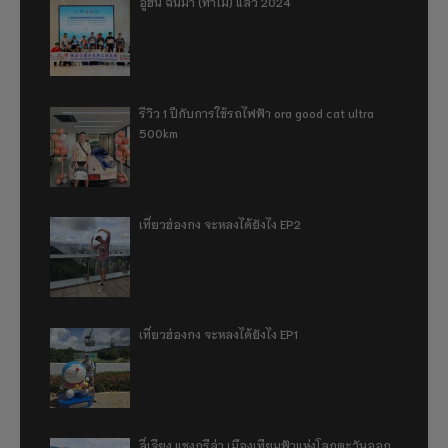
อู่ฮั่น ฉันมา (ทำไม) แล้ว 2024
รีวิว 1 ปีกับการใช้รถไฟฟ้า ora good cat ultra
500km
เที่ยวฮ่องกง จะหลงได้ยังไง EP2
เที่ยวฮ่องกง จะหลงได้ยังไง EP1
ลี่เจียง แชงกรีล่า เมืองเทียมฟ้าแห่งโลกตะวันออก