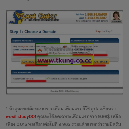
1. ถ้าคุณจะสมัคร
แบบรายเดือน
เดือนแรกก็ใ้ช้ คูปองเขียนว่า
wewillstudy001
คุณละได้ลด
เฉพาะเดือนแรก
จาก
9.98$ เหลือ
เพียง 0.01$
พอเดือนต่อไปก็ 9.98$ รวมแล้วแพงกว่ารายปีครับ