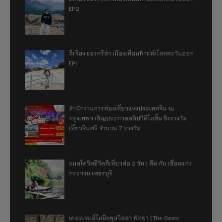
EP2
ลี่เจียง แชงกรีล่า เมืองเทียมฟ้าแห่งโลกตะวันออก
EP1
สำนักงานการท่องเที่ยวแห่งประเทศจีน ณ
กรุงเทพฯ เชิญประกวดคลิปวิดีโอสั้น ชิงรางวัล
เที่ยวจีนฟรี จำนวน 7 รางวัล
หมดโควิดชีวิตก็เที่ยวต่อ 2 วัน 1 คืน กับ เขื่อนแก่ง
กระจาน เพชรบุรี
เดอะเจมส์ไมนิงพูลวิลลา พัทยา (The Gems