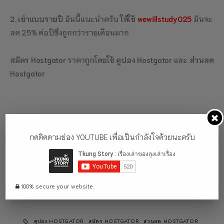
2.
เช่าแบบรายปี
อันนี้แนะนำครับ
ให้ใช้
wewillstudy025
มันจะ
ลด 25% ต่อปีซึ่งถูกกว่ารายเดือนมาก
สมัคร Hostgator
ราคาถูกโดยใช้
คูปอง Hostgator
และ
ส่วนลด
Hostgator
พอคุณเลือกลดแบบพอใจแล้วก็ทำการชำระเงินได้เลยครับ เท่า
กดติดตามช่อง YOUTUBE เพื่อเป็นกำลังใจด้วยนะครับ
นี้คุณก็จะได้ โอสนอกราคาถูก โดยใช้ คูปอง hostgator เพื่อให้ได้
ส่วนลด hostgator แบบเบาๆ แล้วครับ ขอให้สนุกกับการใช้โฮ
สติ้งนะครับ
100% secure your website.
คูปอง HOSTGATOR
สมัคร HOSTGATOR
ส่วนลด HOSTGATOR