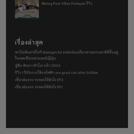
Mining Pool Villas Pattaya) รีวิว
เรื่องล่าสุด
พาไปเดินคามิโคจิ (Kamigōchi) แหล่งท่องเที่ยวทางธรรมชาติที่ตั้งอยู่
ในเขตเทือกเขาแอลป์ญี่ปุ่น
อู่ฮั่น ฉันมา (ทำไม) แล้ว 2024
รีวิว 1 ปีกับการใช้รถไฟฟ้า ora good cat ultra 500km
เที่ยวฮ่องกง จะหลงได้ยังไง EP2
เที่ยวฮ่องกง จะหลงได้ยังไง EP1