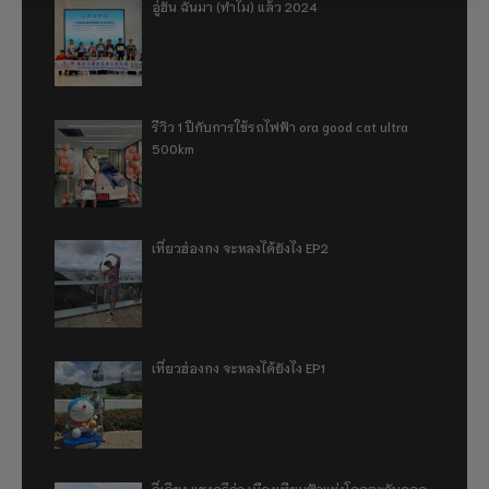
อู่ฮั่น ฉันมา (ทำไม) แล้ว 2024
รีวิว 1 ปีกับการใช้รถไฟฟ้า ora good cat ultra
500km
เที่ยวฮ่องกง จะหลงได้ยังไง EP2
เที่ยวฮ่องกง จะหลงได้ยังไง EP1
ลี่เจียง แชงกรีล่า เมืองเทียมฟ้าแห่งโลกตะวันออก