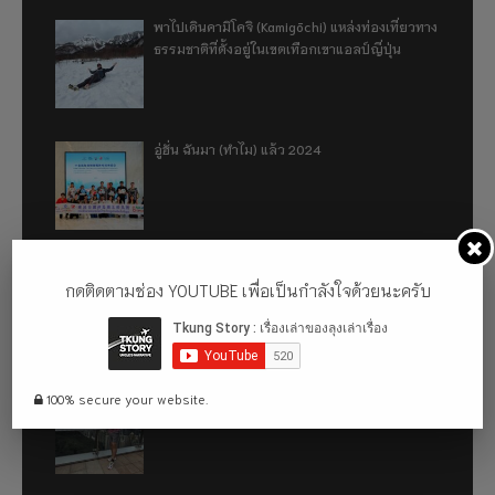
พาไปเดินคามิโคจิ (Kamigōchi) แหล่งท่องเที่ยวทาง
ธรรมชาติที่ตั้งอยู่ในเขตเทือกเขาแอลป์ญี่ปุ่น
อู่ฮั่น ฉันมา (ทำไม) แล้ว 2024
รีวิว 1 ปีกับการใช้รถไฟฟ้า ora good cat ultra
กดติดตามช่อง YOUTUBE เพื่อเป็นกำลังใจด้วยนะครับ
500km
เที่ยวฮ่องกง จะหลงได้ยังไง EP2
100% secure your website.