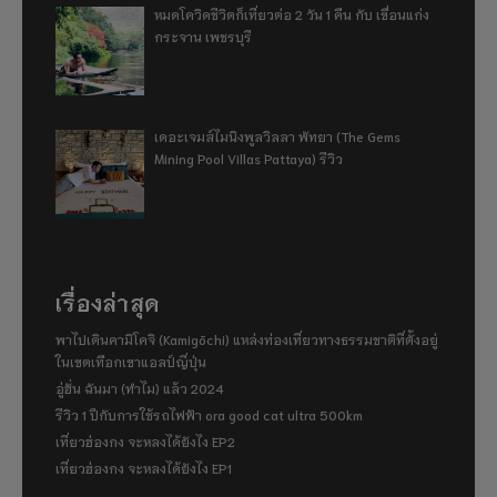
หมดโควิดชีวิตก็เที่ยวต่อ 2 วัน 1 คืน กับ เขื่อนแก่ง
กระจาน เพชรบุรี
เดอะเจมส์ไมนิงพูลวิลลา พัทยา (The Gems
Mining Pool Villas Pattaya) รีวิว
เรื่องล่าสุด
พาไปเดินคามิโคจิ (Kamigōchi) แหล่งท่องเที่ยวทางธรรมชาติที่ตั้งอยู่
ในเขตเทือกเขาแอลป์ญี่ปุ่น
อู่ฮั่น ฉันมา (ทำไม) แล้ว 2024
รีวิว 1 ปีกับการใช้รถไฟฟ้า ora good cat ultra 500km
เที่ยวฮ่องกง จะหลงได้ยังไง EP2
เที่ยวฮ่องกง จะหลงได้ยังไง EP1