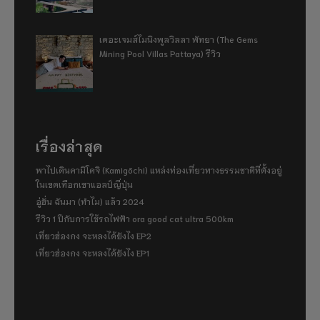
เดอะเจมส์ไมนิงพูลวิลลา พัทยา (The Gems
Mining Pool Villas Pattaya) รีวิว
เรื่องล่าสุด
พาไปเดินคามิโคจิ (Kamigōchi) แหล่งท่องเที่ยวทางธรรมชาติที่ตั้งอยู่
ในเขตเทือกเขาแอลป์ญี่ปุ่น
อู่ฮั่น ฉันมา (ทำไม) แล้ว 2024
รีวิว 1 ปีกับการใช้รถไฟฟ้า ora good cat ultra 500km
เที่ยวฮ่องกง จะหลงได้ยังไง EP2
เที่ยวฮ่องกง จะหลงได้ยังไง EP1