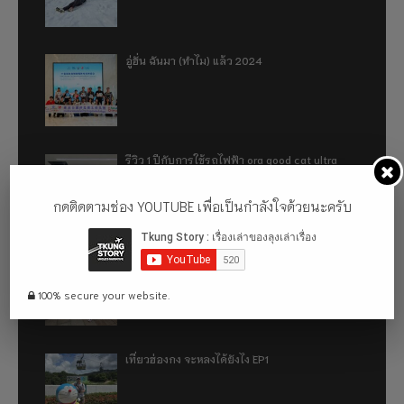
อู่ฮั่น ฉันมา (ทำไม) แล้ว 2024
รีวิว 1 ปีกับการใช้รถไฟฟ้า ora good cat ultra
500km
กดติดตามช่อง YOUTUBE เพื่อเป็นกำลังใจด้วยนะครับ
เที่ยวฮ่องกง จะหลงได้ยังไง EP2
100% secure your website.
เที่ยวฮ่องกง จะหลงได้ยังไง EP1