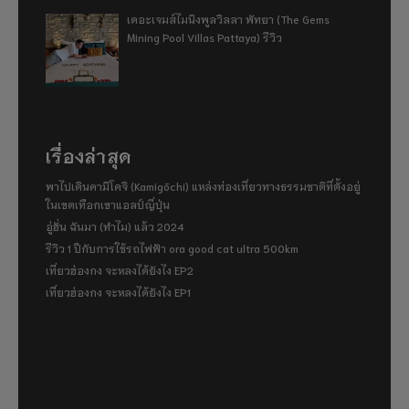
เดอะเจมส์ไมนิงพูลวิลลา พัทยา (The Gems
Mining Pool Villas Pattaya) รีวิว
เรื่องล่าสุด
พาไปเดินคามิโคจิ (Kamigōchi) แหล่งท่องเที่ยวทางธรรมชาติที่ตั้งอยู่
ในเขตเทือกเขาแอลป์ญี่ปุ่น
อู่ฮั่น ฉันมา (ทำไม) แล้ว 2024
รีวิว 1 ปีกับการใช้รถไฟฟ้า ora good cat ultra 500km
เที่ยวฮ่องกง จะหลงได้ยังไง EP2
เที่ยวฮ่องกง จะหลงได้ยังไง EP1