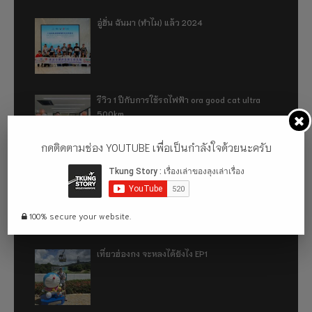
อู่ฮั่น ฉันมา (ทำไม) แล้ว 2024
รีวิว 1 ปีกับการใช้รถไฟฟ้า ora good cat ultra
500km
กดติดตามช่อง YOUTUBE เพื่อเป็นกำลังใจด้วยนะครับ
เที่ยวฮ่องกง จะหลงได้ยังไง EP2
100% secure your website.
เที่ยวฮ่องกง จะหลงได้ยังไง EP1