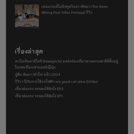
เดอะเจมส์ไมนิงพูลวิลลา พัทยา (The Gems
Mining Pool Villas Pattaya) รีวิว
เรื่องล่าสุด
พาไปเดินคามิโคจิ (Kamigōchi) แหล่งท่องเที่ยวทางธรรมชาติที่ตั้งอยู่
ในเขตเทือกเขาแอลป์ญี่ปุ่น
อู่ฮั่น ฉันมา (ทำไม) แล้ว 2024
รีวิว 1 ปีกับการใช้รถไฟฟ้า ora good cat ultra 500km
เที่ยวฮ่องกง จะหลงได้ยังไง EP2
เที่ยวฮ่องกง จะหลงได้ยังไง EP1