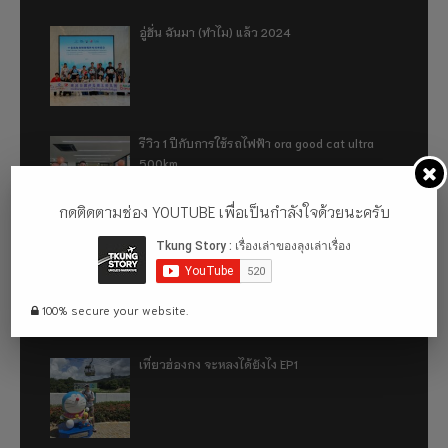
อู่ฮั่น ฉันมา (ทำไม) แล้ว 2024
รีวิว 1 ปีกับการใช้รถไฟฟ้า ora good cat ultra
500km
กดติดตามช่อง YOUTUBE เพื่อเป็นกำลังใจด้วยนะครับ
เที่ยวฮ่องกง จะหลงได้ยังไง EP2
100% secure your website.
เที่ยวฮ่องกง จะหลงได้ยังไง EP1