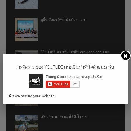
อู่ฮั่น ฉันมา (ทำไม) แล้ว 2024
รีวิว 1 ปีกับการใช้รถไฟฟ้า ora good cat ultra
500km
กดติดตามช่อง YOUTUBE เพื่อเป็นกำลังใจด้วยนะครับ
เที่ยวฮ่องกง จะหลงได้ยังไง EP2
100% secure your website.
เที่ยวฮ่องกง จะหลงได้ยังไง EP1