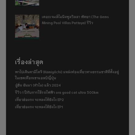
เดอะเจมส์ไมนิงพูลวิลลา พัทยา (The Gems
Mining Pool Villas Pattaya) รีวิว
เรื่องล่าสุด
พาไปเดินคามิโคจิ (Kamigōchi) แหล่งท่องเที่ยวทางธรรมชาติที่ตั้งอยู่
ในเขตเทือกเขาแอลป์ญี่ปุ่น
อู่ฮั่น ฉันมา (ทำไม) แล้ว 2024
รีวิว 1 ปีกับการใช้รถไฟฟ้า ora good cat ultra 500km
เที่ยวฮ่องกง จะหลงได้ยังไง EP2
เที่ยวฮ่องกง จะหลงได้ยังไง EP1