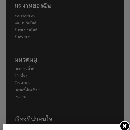
ผลงานของฉัน
งานสอนพิเศษ
พัฒนาเว็บไซต์
รับดูแลเว็บไซต์
รับทำ SEO
หมวดหมู่
บทความทั่วไป
รีวิวอื่นๆ
ร้านอาหาร
สถานที่ท่องเที่ยว
โรงแรม
เรื่องที่น่าสนใจ
พาไปเดินคามิโคจิ (Kamigōchi) แหล่งท่องเที่ยวทาง