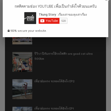
ธรรมชาติที่ตั้งอยู่ในเขตเทือกเขาแอลป์ญี่ปุ่น
กดติดตามช่อง YOUTUBE เพื่อเป็นกำลังใจด้วยนะครับ
อู่ฮั่น ฉันมา (ทำไม) แล้ว 2024
100% secure your website.
รีวิว 1 ปีกับการใช้รถไฟฟ้า ora good cat ultra
500km
เที่ยวฮ่องกง จะหลงได้ยังไง EP2
เที่ยวฮ่องกง จะหลงได้ยังไง EP1