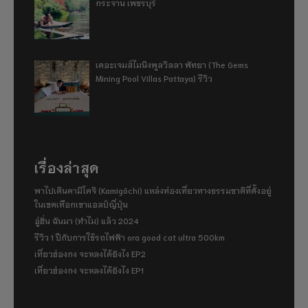
กระจาน เพชรบุรี
เดอะเจมส์ไมนิงพูลวิลลา พัทยา (The Gems
Mining Pool Villas Pattaya) รีวิว
เรื่องล่าสุด
พาไปเดินคามิโคจิ (Kamigōchi) แหล่งท่องเที่ยวทางธรรมชาติที่ตั้งอยู่
ในเขตเทือกเขาแอลป์ญี่ปุ่น
อู่ฮั่น ฉันมา (ทำไม) แล้ว 2024
รีวิว 1 ปีกับการใช้รถไฟฟ้า ora good cat ultra 500km
เที่ยวฮ่องกง จะหลงได้ยังไง EP2
เที่ยวฮ่องกง จะหลงได้ยังไง EP1