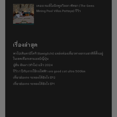
เดอะเจมส์ไมนิงพูลวิลลา พัทยา (The Gems
Mining Pool Villas Pattaya) รีวิว
เรื่องล่าสุด
พาไปเดินคามิโคจิ (Kamigōchi) แหล่งท่องเที่ยวทางธรรมชาติที่ตั้งอยู่
ในเขตเทือกเขาแอลป์ญี่ปุ่น
อู่ฮั่น ฉันมา (ทำไม) แล้ว 2024
รีวิว 1 ปีกับการใช้รถไฟฟ้า ora good cat ultra 500km
เที่ยวฮ่องกง จะหลงได้ยังไง EP2
เที่ยวฮ่องกง จะหลงได้ยังไง EP1