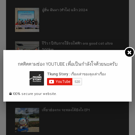
อู่ฮั่น ฉันมา (ทำไม) แล้ว 2024
รีวิว 1 ปีกับการใช้รถไฟฟ้า ora good cat ultra
500km
กดติดตามช่อง YOUTUBE เพื่อเป็นกำลังใจด้วยนะครับ
เที่ยวฮ่องกง จะหลงได้ยังไง EP2
100% secure your website.
เที่ยวฮ่องกง จะหลงได้ยังไง EP1