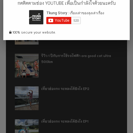
กดติดตามช่อง YOUTUBE เพื่อเป็นกำลังใจด้วยนะครับ
อู่ฮั่น ฉันมา (ทำไม) แล้ว 2024
100% secure your website.
รีวิว 1 ปีกับการใช้รถไฟฟ้า ora good cat ultra
500km
เที่ยวฮ่องกง จะหลงได้ยังไง EP2
เที่ยวฮ่องกง จะหลงได้ยังไง EP1