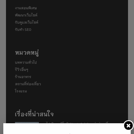
งานสอนพิเศษ
พัฒนาเว็บไซต์
รับดูแลเว็บไซต์
รับทำ SEO
หมวดหมู่
บทความทั่วไป
รีวิวอื่นๆ
ร้านอาหาร
สถานที่ท่องเที่ยว
โรงแรม
เรื่องที่น่าสนใจ
พาไปเดินคามิโคจิ (Kamigōchi) แหล่งท่องเที่ยวทาง
ธรรมชาติที่ตั้งอยู่ในเขตเทือกเขาแอลป์ญี่ปุ่น