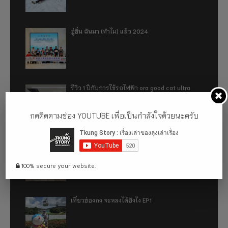
อู่ฮั่น ฉันมา (ทำไม) แล้ว 2024
รีวิว 1 ปีกับการใช้รถไฟฟ้า ora good cat ultra
500km
กดติดตามช่อง YOUTUBE เพื่อเป็นกำลังใจด้วยนะครับ
เที่ยวฮ่องกง จะหลงได้ยังไง EP2
100% secure your website.
เที่ยวฮ่องกง จะหลงได้ยังไง EP1