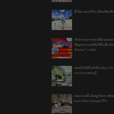
ลี่เจียง แชงกรีล่า เมืองเทียม
สำนักงานการท่องเที่ยวแห่งป
เชิญประกวดคลิปวิดีโอสั้น ชิงร
จำนวน 7 รางวัล
หมดโควิดชีวิตก็เที่ยวต่อ 2 วัน 1
กระจาน เพชรบุรี
เดอะเจมส์ไมนิงพูลวิลลา พัท
Pool Villas Pattaya) รีวิว