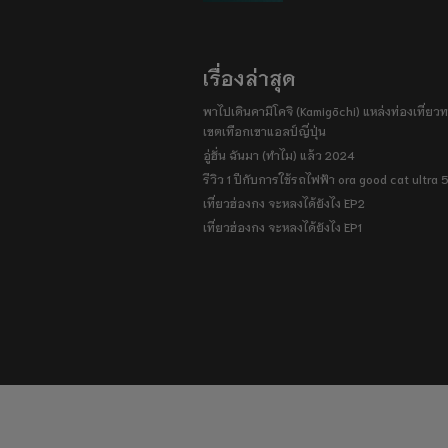
เรื่องล่าสุด
พาไปเดินคามิโคจิ (Kamigōchi) แหล่งท่องเที่ยวทา
เขตเทือกเขาแอลป์ญี่ปุ่น
อู่ฮั่น ฉันมา (ทำไม) แล้ว 2024
รีวิว 1 ปีกับการใช้รถไฟฟ้า ora good cat ultra
เที่ยวฮ่องกง จะหลงได้ยังไง EP2
เที่ยวฮ่องกง จะหลงได้ยังไง EP1