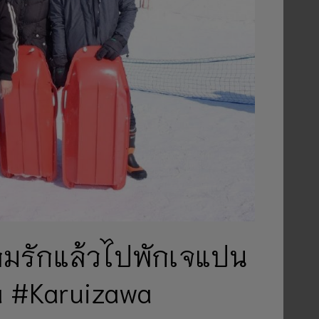
วามรักแล้วไปพักเจแปน
wa #Karuizawa