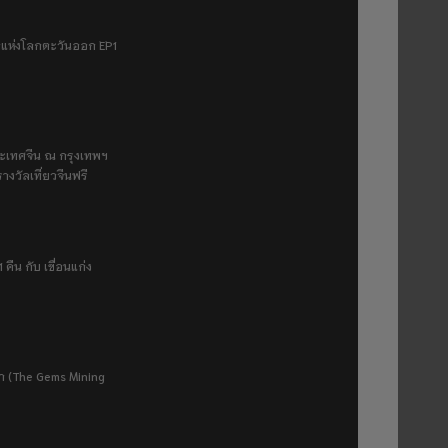
ฟ้าแห่งโลกตะวันออก EP1
ระเทศจีน ณ กรุงเทพฯ
างวัลเที่ยวจีนฟรี
 คืน กับ เขื่อนแก่ง
ยา (The Gems Mining