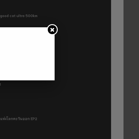
ra good cat ultra 500km
P2
1
มฟ้าแห่งโลกตะวันออก EP2