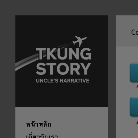
C
หน้าหลัก
เกี่ยวกับเรา