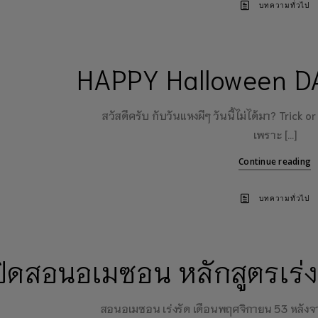
บทความทั่วไป
HAPPY Halloween DA
สวัสดีครับ กับวันแหงผีๆ วันนี้ไม่ได้มา? Trick 
เพราะ […]
Continue reading
บทความทั่วไป
ปิดสอนอเมซอน หลักสูตรเร่งรั
สอนอเมซอน เร่งรัด เดือนพฤศจิกายน 53 หลัง