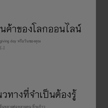
ินค้าของโลกออนไลน์
giving day หรือวันของคุณ
[…]
ทางที่จำเป็นต้องรู้
เห็นหลายต่อหลายคน ที่จะก้าว