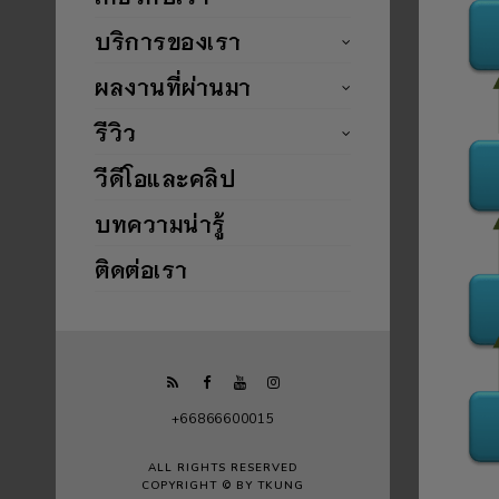
บริการของเรา
ผลงานที่ผ่านมา
รีวิว
วีดีโอและคลิป
บทความน่ารู้
ติดต่อเรา
+66866600015
ALL RIGHTS RESERVED
COPYRIGHT © BY TKUNG