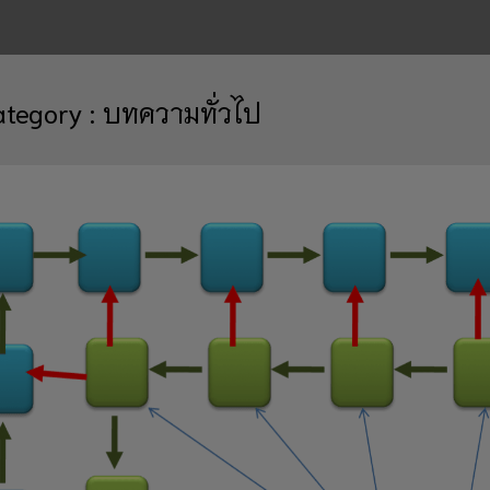
ategory :
บทความทั่วไป