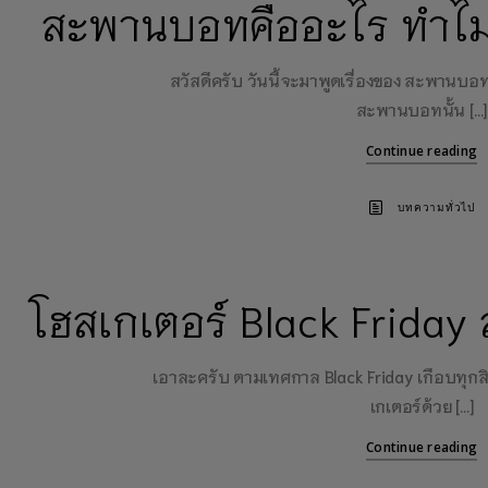
สะพานบอทคืออะไร ทำไ
สวัสดีครับ วันนี้จะมาพูดเรื่องของ สะพานบอท
สะพานบอทนั้น […]
Continue reading
บทความทั่วไป
โฮสเกเตอร์ Black Frida
เอาละครับ ตามเทศกาล Black Friday เกือบทุกส
เกเตอร์ด้วย […]
Continue reading