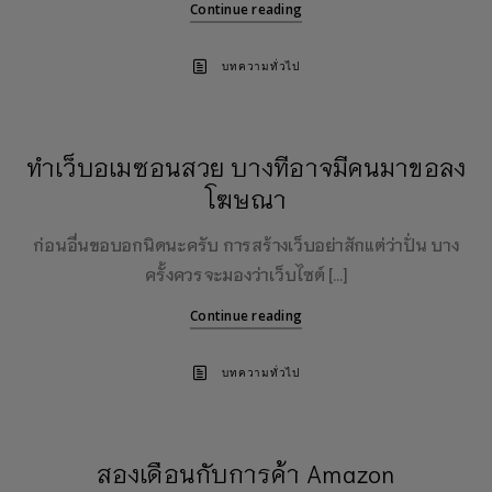
Continue reading
บทความทั่วไป
ทำเว็บอเมซอนสวย บางทีอาจมีคนมาขอลง
โฆษณา
ก่อนอื่นขอบอกนิดนะครับ การสร้างเว็บอย่าสักแต่ว่าปั่น บาง
ครั้งควรจะมองว่าเว็บไซต์ […]
Continue reading
บทความทั่วไป
สองเดือนกับการค้า Amazon