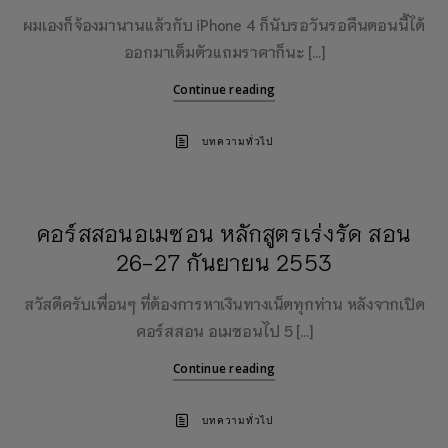
ผมเองก็จ้องมานานแล้วกับ iPhone 4 ก็นับรอวันรอคืนตอนนี้ได้
ออกมาเต็มตัวแถมราคาก็นะ […]
Continue reading
บทความทั่วไป
คอร์สสอนอเมซอน หลักสูตรเร่งรัด สอน
26-27 กันยายน 2553
สวัสดีครับเพื่อนๆ ที่ต้องการหาเงินทางเน็ตทุกท่าน หลังจากเปิด
คอร์สสอน อเมซอนไป 5 […]
Continue reading
บทความทั่วไป