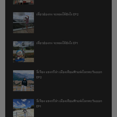
เที่ยวฮ่องกง จะหลงได้ยังไง EP2
เที่ยวฮ่องกง จะหลงได้ยังไง EP1
ลี่เจียง แชงกรีล่า เมืองเทียมฟ้าแห่งโลกตะวันออก
EP2
ลี่เจียง แชงกรีล่า เมืองเทียมฟ้าแห่งโลกตะวันออก
EP1