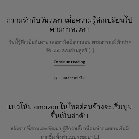
ความรักกับวันเวลา เมื่อความรู้สึกเปลี่ยนไป
ตามกาลเวลา
วันนี้รู้สึกเบื่อกับงาน เลยมานั่งเขียนกลอน ตามอารมณ์ มันว่าง
จัด 555 ลองอ่านดูครั […]
Continue reading
บทความทั่วไป
แนวโน้ม amazon ในไทยค่อนข้างจะเริ่มบูม
ขี้นเป็นลำดับ
หลังจากที่สอนและพัฒนา รู้สึกว่าเดี๋ยวนี้คนทำอเมซอนเริ่มมี
มากขึ้น ทั้งทำแบบระยะยา […]