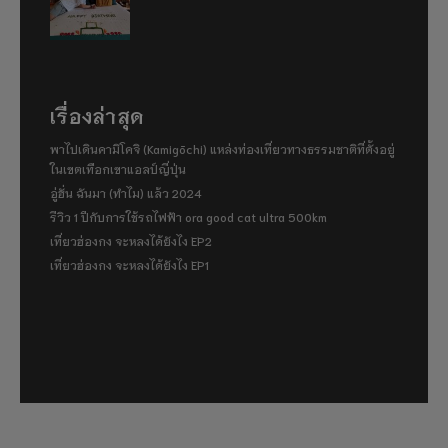
เรื่องล่าสุด
พาไปเดินคามิโคจิ (Kamigōchi) แหล่งท่องเที่ยวทางธรรมชาติที่ตั้งอยู่
ในเขตเทือกเขาแอลป์ญี่ปุ่น
อู่ฮั่น ฉันมา (ทำไม) แล้ว 2024
รีวิว 1 ปีกับการใช้รถไฟฟ้า ora good cat ultra 500km
เที่ยวฮ่องกง จะหลงได้ยังไง EP2
เที่ยวฮ่องกง จะหลงได้ยังไง EP1