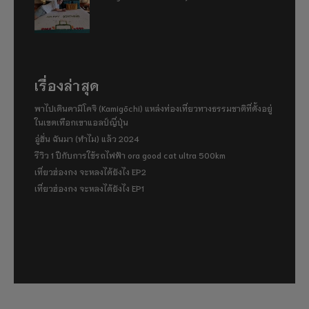
เรื่องล่าสุด
พาไปเดินคามิโคจิ (Kamigōchi) แหล่งท่องเที่ยวทางธรรมชาติที่ตั้งอยู่
ในเขตเทือกเขาแอลป์ญี่ปุ่น
อู่ฮั่น ฉันมา (ทำไม) แล้ว 2024
รีวิว 1 ปีกับการใช้รถไฟฟ้า ora good cat ultra 500km
เที่ยวฮ่องกง จะหลงได้ยังไง EP2
เที่ยวฮ่องกง จะหลงได้ยังไง EP1